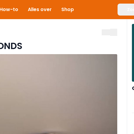
How-to
Alles over
Shop
Zo
FONDS