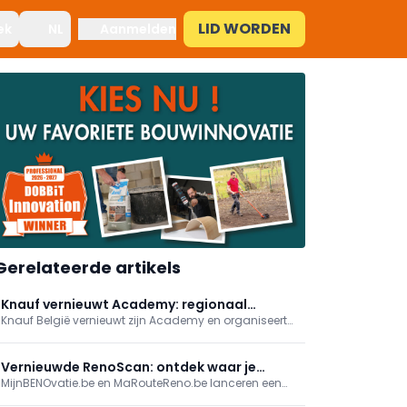
LID WORDEN
ek
NL
Aanmelden
Gerelateerde artikels
Knauf vernieuwt Academy: regionaal
Knauf België vernieuwt zijn Academy en organiseert
maatwerk en digitale modules
voortaan praktijkgerichte opleidingen op
partnerlocaties in heel het land, met trainers in beide
landstalen. Tegen eind 2026 volgt extra digitalisering
Vernieuwde RenoScan: ontdek waar je
met online videomodules en meer maatwerk.
MijnBENOvatie.be en MaRouteReno.be lanceren een
woning het meest energie bespaart
vernieuwde (Mon)RenoScan: een gratis,