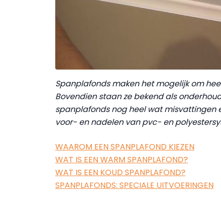
Spanplafonds maken het mogelijk om heel 
Bovendien staan ze bekend als onderhoudsvr
spanplafonds nog heel wat misvattingen e
voor- en nadelen van pvc- en polyestersys
WAAROM EEN SPANPLAFOND KIEZEN
WAT IS EEN WARM SPANPLAFOND?
WAT IS EEN KOUD SPANPLAFOND?
SPANPLAFONDS: SPECIALE UITVOERINGEN