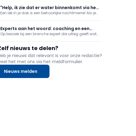
gebruiksvriendelijke online test die woningeigenaars
snel inzicht geeft in hun energieprestatie, prioritaire
"Help, ik zie dat er water binnenkomt via het
renovaties en bijhorende premies/financiering, met
Een lek in je dak is een behoorlijke nachtmerrie! Als je
plafond!"
een persoonlijk rapport en stap-voor-stapadvies.
het niet zelf kan herstellen, haal je er zo snel mogelijk
een vakman bij. En tot het probleem opgelost kan
worden, zijn er kleine ingrepen die je zelf kan doen om
Experts aan het woord: coaching en een
erger te voorkomen.
Op bezoek bij een branche expert die uitleg geeft wat
nieuwe CEO voor je bedrijf
het betekent om dit beroep uit te oefenen. We gaan
langs bij een coach, en je krijgt tips bij het zoeken van
Zelf nieuws te delen?
een nieuwe CEO voor je bedrijf!
Heb je nieuws dat relevant is voor onze redactie?
Deel het met ons via het meldformulier.
Nieuws melden