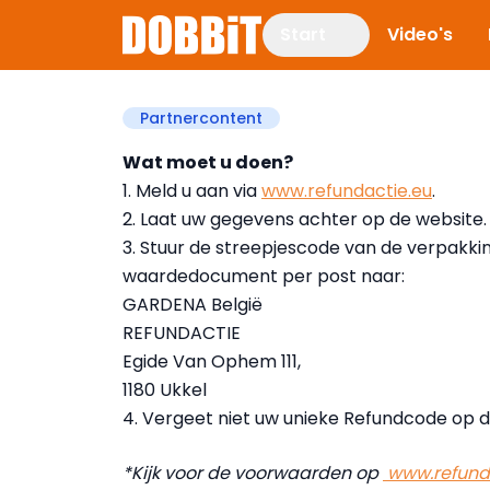
Start
Video's
Partnercontent
Wat moet u doen?
1. Meld u aan via
www.refundactie.eu
.
2. Laat uw gegevens achter op de website.
3. Stuur de streepjescode van de verpakkin
waardedocument per post naar:
GARDENA België
REFUNDACTIE
Egide Van Ophem 111,
1180 Ukkel
4. Vergeet niet uw unieke Refundcode op d
*Kijk voor de voorwaarden op
www.refund