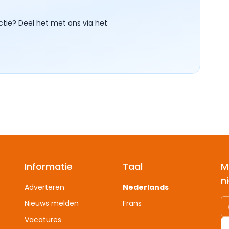
ctie? Deel het met ons via het
Informatie
Taal
M
n
Adverteren
Nederlands
Nieuws melden
Frans
Vacatures