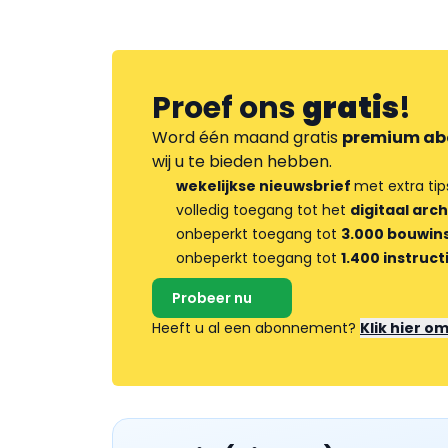
Proef ons
gratis
!
Word één maand gratis
premium ab
wij u te bieden hebben.
wekelijkse nieuwsbrief
met extra tip
volledig toegang tot het
digitaal arch
onbeperkt toegang tot
3.000 bouwins
onbeperkt toegang tot
1.400 instruct
Probeer nu
Heeft u al een abonnement?
Klik hier o