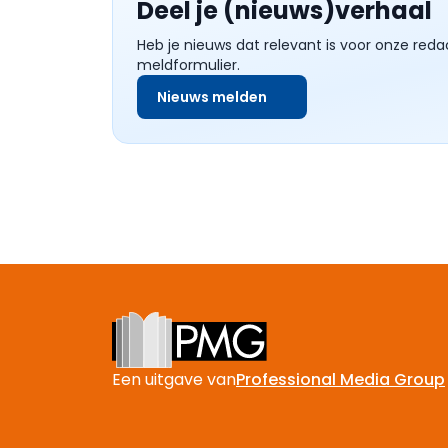
Deel je (nieuws)verhaal
Heb je nieuws dat relevant is voor onze reda
meldformulier.
Nieuws melden
Footer
Een uitgave van
Professional Media Group