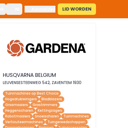
LID WORDEN
ek
NL
Aanmelden
HUSQVARNA BELGIUM
LEUVENSESTEENWEG 542, ZAVENTEM 1930
Tuinmachines op Best Choice
Hogedrukreinigers
Bladblazers
Grasmaaiers
Grastrimmers
Heggenscharen
Kettingzagen
Robotmaaiers
Snoeischaren
Tuinmachines
Verticuteermachines
Tuingereedschappen
Dompelpompen
Pompen
Tuinaccessoires