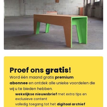
Proef ons
gratis
!
Word één maand gratis
premium
abonnee
en ontdek alle unieke voordelen die
wij u te bieden hebben.
wekelijkse nieuwsbrief
met extra tips en
exclusieve content
volledig toegang tot het
digitaal archief