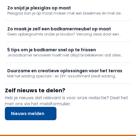
Zo snijd je plexiglas op maat
Plexiglas kan je op maat maken met een breekmes én met de
nodige zorg. We geven mee hoe je het doet.
Zo maak je zelf een badkamermeubel op maat
Geen opbergruimte onder je lavabo? Vervang deze door een
wastafelmeubel of maak zelf een opbergmeubel op maat. Dat
laatste is vaak goedkoper en past perfect bij je huidige
badkamer. Bekijk hoe wij het doen en ga zelf aan de slag!
5 tips om je badkamer snel op te frissen
Je badkamer renoveren hoeft niet altijd te betekenen dat alles
eruit moet. Soms maken kleine ingrepen al een groot verschil.Met
het DIY- en specials-assortiment van edding geef je je badkamer
makkelijk een frisse look, zonder grote werken.
Duurzame en creatieve oplossingen voor het terras
Met het edding specials- en DIY-assortiment biedt edding
praktische oplossingen voor zowel vakmensen als creatieve doe-
het-zelvers die hun terras willen personaliseren of onderhouden.
Zelf nieuws te delen?
Heb je nieuws dat relevant is voor onze redactie? Deel het
met ons via het meldformulier.
Nieuws melden