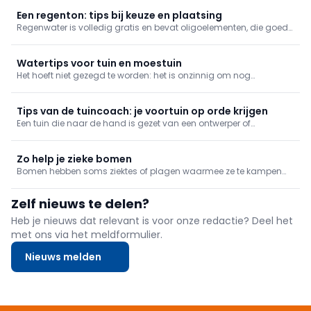
Een regenton: tips bij keuze en plaatsing
Regenwater is volledig gratis en bevat oligoelementen, die goed
zijn voor buiten- en binnenplanten. Regenwater bevat eveneens
geen kalk, zodat het ideaal is om streeploos je wagen te wassen.
Belangrijke redenen om ervan te profiteren dus! We helpen j
Watertips voor tuin en moestuin
Het hoeft niet gezegd te worden: het is onzinnig om nog
leidingwater te gebruiken voor louter een groen grasperk. Een
eerste belangrijke stap voor tuinbewatering houdt dus in dat je
kijkt voor een systeem om regenwater op te vangen.
Tips van de tuincoach: je voortuin op orde krijgen
Een tuin die naar de hand is gezet van een ontwerper of
tuinaanemer oogt mooi. Een gewone particuliere tuin mist soms
wat visie en harmonie en dat zie je terugkomen in vele
voortuintjes. Onze tuincoach gaat aan de slag met enkele kleine
Zo help je zieke bomen
ingrepen om
Bomen hebben soms ziektes of plagen waarmee ze te kampen
hebben. Dat is niet alleen een probleem voor je boom, maar kan
zware gevolgen hebben voor de hele tuin. Je grijpt dus beter zo
Zelf nieuws te delen?
snel mogelijk in wanneer je bomen zich maar pips voelen.
Heb je nieuws dat relevant is voor onze redactie? Deel het
met ons via het meldformulier.
Nieuws melden