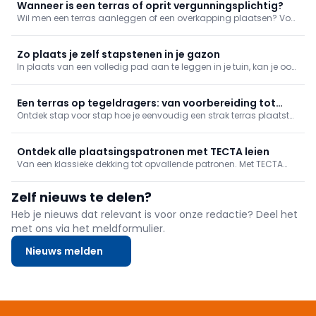
Wanneer is een terras of oprit vergunningsplichtig?
Wil men een terras aanleggen of een overkapping plaatsen? Voor
u ook maar één gram stabilisé bestelt, bent u best op de hoogte
van de regelgeving. Wanneer is een vergunning vereist? Welke
vrijstellingen bestaan er? En waar moet u op letten bij
Zo plaats je zelf stapstenen in je gazon
waterbeheer?
In plaats van een volledig pad aan te leggen in je tuin, kan je ook
werken met stapstenen. Bekijk hier hoe je dat doet!
Een terras op tegeldragers: van voorbereiding tot
Ontdek stap voor stap hoe je eenvoudig een strak terras plaatst
eindresultaat
op tegeldragers. Van de juiste voorbereiding tot een perfect
waterpas resultaat: wij tonen het volledige proces.
Ontdek alle plaatsingspatronen met TECTA leien
Van een klassieke dekking tot opvallende patronen. Met TECTA
leien heb je als vakman alle vrijheid om dak en gevel vorm te
geven, zonder in te boeten op bescherming of duurzaamheid.
Zelf nieuws te delen?
Heb je nieuws dat relevant is voor onze redactie? Deel het
met ons via het meldformulier.
Nieuws melden