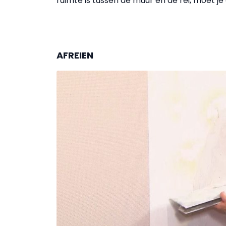
ruimte is tussen de muur en de rei, moet je
AFREIEN