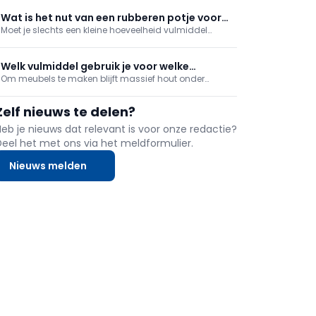
uitzending. En wanneer kies je nu voor een kant-en-
klaar vulmiddel of een vulmiddel in poedervorm? We
Wat is het nut van een rubberen potje voor
doen de test.
Moet je slechts een kleine hoeveelheid vulmiddel
vulmiddel?
aanmaken voor naden of gaatjes te vullen? Het is
een detail, maar maakt wel degelijk een verschil in
kuiswerk achteraf: gebruik een flexibel rubberen potje.
Welk vulmiddel gebruik je voor welke
Om meubels te maken blijft massief hout onder
houtsoort?
meing verbouwer en klusser een lieveling.
Beschadigingen kan je echter niet altijd voorkomen –
Zelf nieuws te delen?
hoe goed je het ook beschermt (met vernis, beits of
olie). Om krassen, barstjes en putjes weg te werken
Heb je nieuws dat relevant is voor onze redactie?
kan j
Deel het met ons via het meldformulier.
Nieuws melden