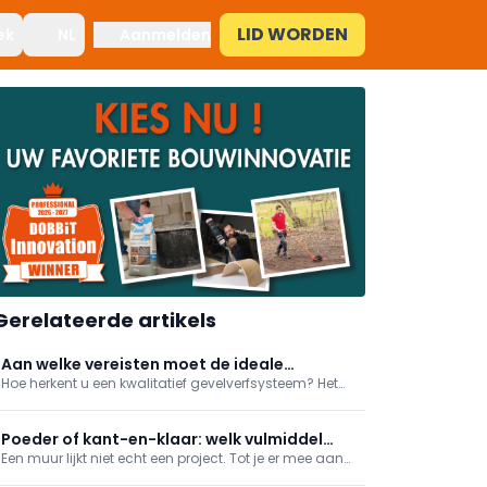
LID WORDEN
ek
NL
Aanmelden
Gerelateerde artikels
Aan welke vereisten moet de ideale
Hoe herkent u een kwalitatief gevelverfsysteem? Het
gevelverf voldoen?
aanbod gevelverven is niet alleen erg uitgebreid, ook
het lijstje karakteristieken per verf is lang. Waarop
dient de gebruiker te letten bij uw verfkeuze? Wij lijsten
Poeder of kant-en-klaar: welk vulmiddel
voor u de belangrijkste eigen
Een muur lijkt niet echt een project. Tot je er mee aan
kies je wanneer?
de slag gaat. Alleen al de voorbereiding vult een hele