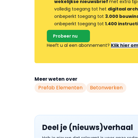
wekelijkse nieuwsbrief
met extra tip
volledig toegang tot het
digitaal arch
onbeperkt toegang tot
3.000 bouwins
onbeperkt toegang tot
1.400 instruct
Probeer nu
Heeft u al een abonnement?
Klik hier o
Meer weten over
Prefab Elementen
Betonwerken
Deel je (nieuws)verhaal
Heb je nieuws dat relevant is voor onze reda