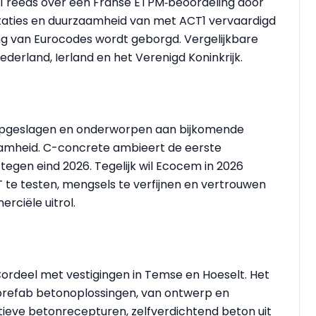
T1 reeds over een Franse ETPM‑beoordeling door
aties en duurzaamheid van met ACT1 vervaardigd
ng van Eurocodes wordt geborgd. Vergelijkbare
 Nederland, Ierland en het Verenigd Koninkrijk.
opgeslagen en onderworpen aan bijkomende
aamheid. C-concrete ambieert de eerste
tegen eind 2026. Tegelijk wil Ecocem in 2026
 te testen, mengsels te verfijnen en vertrouwen
rciële uitrol.
Cordeel met vestigingen in Temse en Hoeselt. Het
e prefab betonoplossingen, van ontwerp en
atieve betonrecepturen, zelfverdichtend beton uit