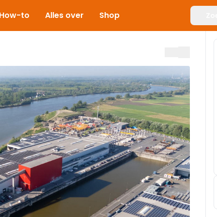
How-to
Alles over
Shop
Zo