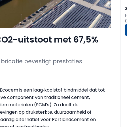
CO2-uitstoot met 67,5%
abricatie bevestigt prestaties
ocem is een laag‑koolstof bindmiddel dat tot
ieve component van traditioneel cement,
n materialen (SCM’s). Zo daalt de
evingen op druksterkte, duurzaamheid of
waardig alternatief voor Portlandcement en
essen of werfmethodes.