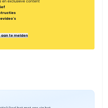
s en exclusieve content
ief
tructies
ievideo's
m aan te melden
ctie? Deel het met ons via het