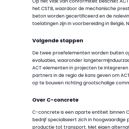
Op het vlak van conformiteit beschikt AC
het CSTB, waardoor de mechanische prest
beton worden gecertificeerd en de nalevi
toelatingen zijn in voorbereiding in België,
Volgende stappen
De twee proefelementen worden buiten 
evaluaties, waaronder langetermijnduurz
ACT‑elementen in projecten te integreren 
partners in de regio de kans geven om ACT
op te bouwen richting grootschalige comme
Over C-concrete
C-concrete is een aparte entiteit binnen 
bedrijf specialiseert zich in hoogwaardig
productie tot transport. Met eigen altern