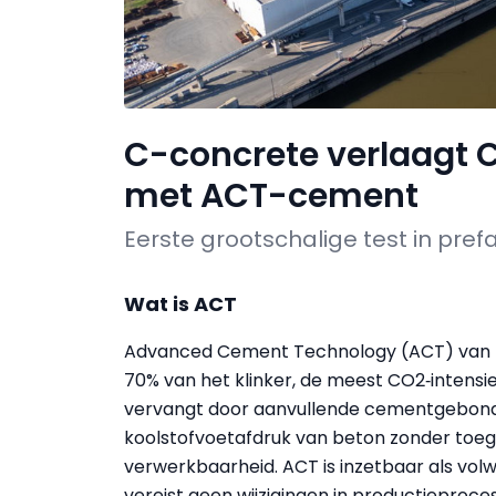
C-concrete verlaagt 
met ACT-cement
Eerste grootschalige test in pref
Wat is ACT
Advanced Cement Technology (ACT) van Ec
70% van het klinker, de meest CO2‑intens
vervangt door aanvullende cementgebonde
koolstofvoetafdruk van beton zonder toeg
verwerkbaarheid. ACT is inzetbaar als vol
vereist geen wijzigingen in productieproc