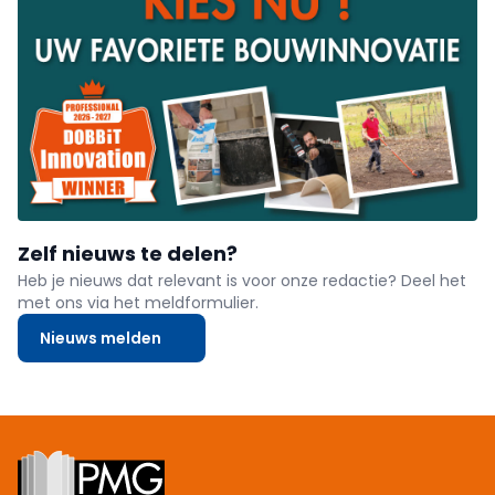
Zelf nieuws te delen?
Heb je nieuws dat relevant is voor onze redactie? Deel het
met ons via het meldformulier.
Nieuws melden
Footer