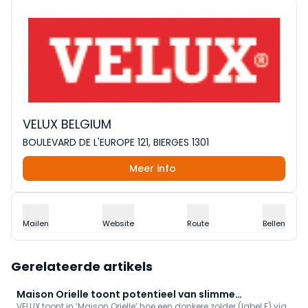
VELUX BELGIUM
BOULEVARD DE L'EUROPE 121, BIERGES 1301
Meer info
Mailen
Website
Route
Bellen
Gerelateerde artikels
Maison Orielle toont potentieel van slimme
VELUX toont in ‘Maison Orielle’ hoe een donkere zolder (label F) via