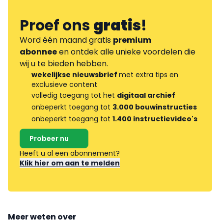
Proef ons
gratis
!
Word één maand gratis
premium
abonnee
en ontdek alle unieke voordelen die
wij u te bieden hebben.
wekelijkse nieuwsbrief
met extra tips en
exclusieve content
volledig toegang tot het
digitaal archief
onbeperkt toegang tot
3.000 bouwinstructies
onbeperkt toegang tot
1.400 instructievideo's
Probeer nu
Heeft u al een abonnement?
Klik hier om aan te melden
Meer weten over