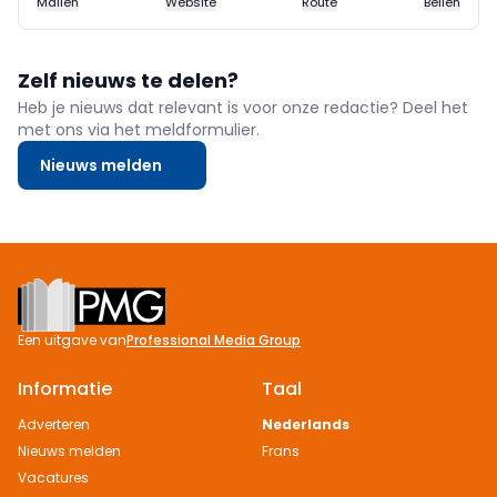
Mailen
Website
Route
Bellen
Zelf nieuws te delen?
Heb je nieuws dat relevant is voor onze redactie? Deel het
met ons via het meldformulier.
Nieuws melden
Footer
Een uitgave van
Professional Media Group
Informatie
Taal
Adverteren
Nederlands
Nieuws melden
Frans
Vacatures