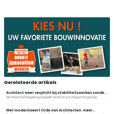
Gerelateerde artikels
Architect weer verplicht bij stabiliteitswerken zonder
De Vlaamse Regering koppelt sinds 10 juli vergunningsvrije
vergunning
verbouwingen met stabiliteitswerken opnieuw aan de aanstelling
van een architect. Zo blijft administratieve vereenvoudiging
behouden met kwaliteits- en veiligheidswaarborg.
Wet moderniseert Orde van Architecten: meer