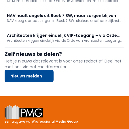
De Kamer moderniseert de Orde van Architecten: meer inspraak
inspraak en transparantie
voor jongeren en stagiairs (leeftijdsgrenzen weg, buitenlandse
stages erkend), meer transparantie en financieel toezicht.
Verkiezingen dit najaar verlopen al volgens de nieuwe regels.
NAV haalt angels uit Boek 7 BW, maar zorgen blijven
NAV kreeg aanpassingen in Boek 7 BW: sterkere onafhankelijkheid
van architecten, helderder oplevering en verantwoordelijkheden.
Toch blijven zorgen over ruime conformiteit, behoud van
hoofdelijke aansprakelijkheid en onduidelijke termijnen.
Architecten krijgen eindelijk VIP-toegang – via Orde
Inwerkingtreding binnen een jaar; NAV volgt op.
Architecten krijgen eindelijk via de Orde van Architecten toegang
als tussenpersoon
tot het Vlaamse Vastgoedinformatieplatform, een stap naar
snellere en efficiëntere ontwerp- en vergunningsdossiers. NAV trok
Zelf nieuws te delen?
het dossier, loste privacyknelpunten mee op en blijft ijveren voor
rechtstreekse toegang.
Heb je nieuws dat relevant is voor onze redactie? Deel het
met ons via het meldformulier.
Nieuws melden
Footer
Een uitgave van
Professional Media Group