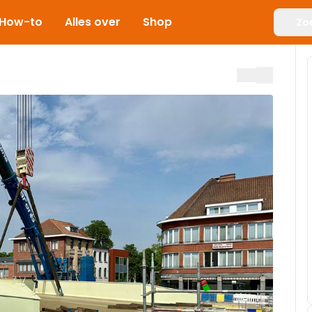
How-to
Alles over
Shop
Zo