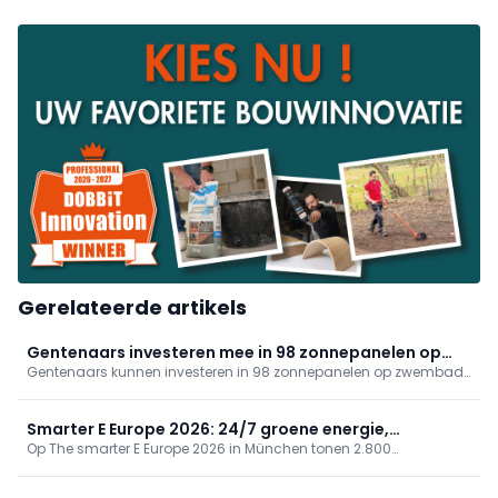
Gerelateerde artikels
Gentenaars investeren mee in 98 zonnepanelen op
Gentenaars kunnen investeren in 98 zonnepanelen op zwembad
zwembad Van Eyck
Van Eyck. Energent lanceert een kapitaalsoproep van 100.000
euro: aandelen van 100 euro (max. 5) met dividend. Ook
Blaarmeersen is voorzien en Bourgoyen volgt; samen 615 extra
Smarter E Europe 2026: 24/7 groene energie,
panelen richting klimaatneutrale sportinfrastructuur.
Op The smarter E Europe 2026 in München tonen 2.800
betrouwbaar en betaalbaar
exposanten dat een 24/7 energievoorziening met hernieuwbaar
haalbaar is. Een Fraunhofer-studie bevestigt betrouwbaarheid,