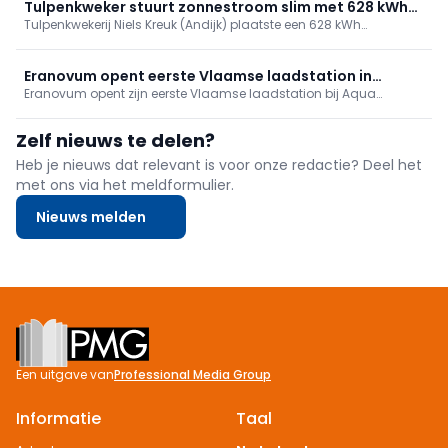
kostenbeheersing en geopolitieke veerkracht. De special
Tulpenkweker stuurt zonnestroom slim met 628 kWh
Renewables 24/7 demonstreert sectorkoppeling, opslag en
Tulpenkwekerij Niels Kreuk (Andijk) plaatste een 628 kWh
batterijopslag
digitalisering.
Cellpower-batterij met energiesturing om 200 kWp zonnestroom
slimmer te benutten, pieken af te vlakken en binnen netgrenzen te
blijven, wat investeringen mogelijk maakt. Realisatie: Van der
Eranovum opent eerste Vlaamse laadstation in
Laan, Intercel en Withthegrid.
Eranovum opent zijn eerste Vlaamse laadstation bij Aqua
Vilvoorde
Heaven in Vilvoorde. De Europese operator, met 1.200 laadpunten
in Frankrijk, Spanje en België, wil 1.000 extra in België plaatsen en
Zelf nieuws te delen?
focust op groene snellaadoplossingen en bestemmingsladen op
retail- en vrijetijdslocaties.
Heb je nieuws dat relevant is voor onze redactie? Deel het
met ons via het meldformulier.
Nieuws melden
Footer
Een uitgave van
Professional Media Group
Informatie
Taal