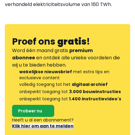
verhandeld elektriciteitsvolume van 160 TWh.
Proef ons
gratis
!
Word één maand gratis
premium
abonnee
en ontdek alle unieke voordelen die
wij u te bieden hebben.
wekelijkse nieuwsbrief
met extra tips en
exclusieve content
volledig toegang tot het
digitaal archief
onbeperkt toegang tot
3.000 bouwinstructies
onbeperkt toegang tot
1.400 instructievideo's
Probeer nu
Heeft u al een abonnement?
Klik hier om aan te melden