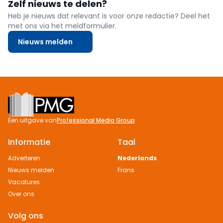
Zelf nieuws te delen?
Heb je nieuws dat relevant is voor onze redactie? Deel het
met ons via het meldformulier.
Nieuws melden
Footer
Een uitgave van
Professional Media Group
Informatie
Taal
Adverteren
Nederlands
Nieuws melden
Frans
Vacatures
Over ons
Volg ons