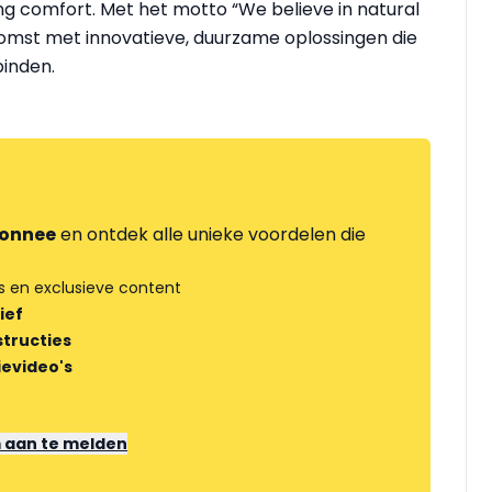
ang comfort. Met het motto “We believe in natural
komst met innovatieve, duurzame oplossingen die
binden.
onnee
en ontdek alle unieke voordelen die
s en exclusieve content
ief
tructies
ievideo's
m aan te melden