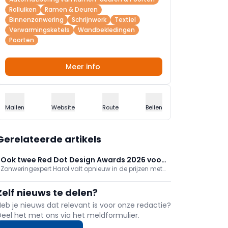
Rolluiken
Ramen & Deuren
Binnenzonwering
Schrijnwerk
Textiel
Verwarmingsketels
Wandbekledingen
Poorten
Meer info
Mailen
Website
Route
Bellen
Gerelateerde artikels
Ook twee Red Dot Design Awards 2026 voor
Zonweringexpert Harol valt opnieuw in de prijzen met
Harol
twee Red Dot Design Awards 2026. Zowel de Versuz
Linea als de nieuwe Coolina onderdakzonwering zijn
Zelf nieuws te delen?
bekroond met het gerenommeerde Red Dot-label.
Heb je nieuws dat relevant is voor onze redactie?
Deel het met ons via het meldformulier.