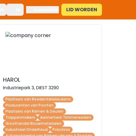
LID WORDEN
ek
NL
Aanmelden
HAROL
Industriepark 3, DIEST 3290
Plaatsers van Residentiëlekeukens
Producenten van Poorten
Plaatsers van Ramen & Deuren
Trappenmakers
Aannemers Timmerwerken
Groothandel Bouwmaterialen
Industrieel Onderhoud
Polyclose
Automatisering van Ramen-deuren & Poorten