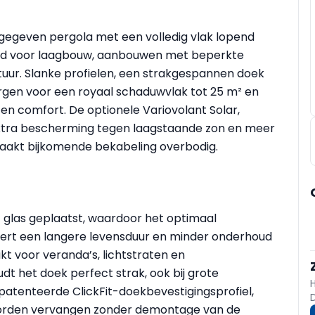
rmgegeven pergola met een volledig vlak lopend
goed voor laagbouw, aanbouwen met beperkte
ur. Slanke profielen, een strakgespannen doek
gen voor een royaal schaduwvlak tot 25 m² en
en comfort. De optionele Variovolant Solar,
t extra bescherming tegen laagstaande zon en meer
aakt bijkomende bekabeling overbodig.
t glas geplaatst, waardoor het optimaal
vert een langere levensduur en minder onderhoud
kt voor veranda’s, lichtstraten en
t het doek perfect strak, ook bij grote
epatenteerde ClickFit-doekbevestigingsprofiel,
worden vervangen zonder demontage van de