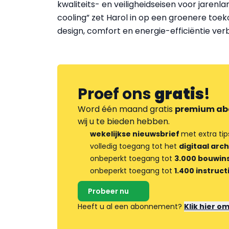
kwaliteits- en veiligheidseisen voor jarenl
cooling” zet Harol in op een groenere toe
design, comfort en energie-efficiëntie ver
Proef ons
gratis
!
Word één maand gratis
premium ab
wij u te bieden hebben.
wekelijkse nieuwsbrief
met extra tip
volledig toegang tot het
digitaal arch
onbeperkt toegang tot
3.000 bouwins
onbeperkt toegang tot
1.400 instruct
Probeer nu
Heeft u al een abonnement?
Klik hier o