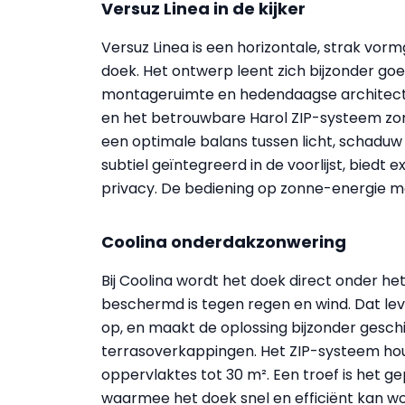
Versuz Linea in de kijker
Versuz Linea is een horizontale, strak vo
doek. Het ontwerp leent zich bijzonder 
montageruimte en hedendaagse architectu
en het betrouwbare Harol ZIP-systeem zor
een optimale balans tussen licht, schaduw 
subtiel geïntegreerd in de voorlijst, bied
privacy. De bediening op zonne-energie m
Coolina onderdakzonwering
Bij Coolina wordt het doek direct onder he
beschermd is tegen regen en wind. Dat le
op, en maakt de oplossing bijzonder geschi
terrasoverkappingen. Het ZIP-systeem houd
oppervlaktes tot 30 m². Een troef is het g
waarmee het doek snel en efficiënt kan 