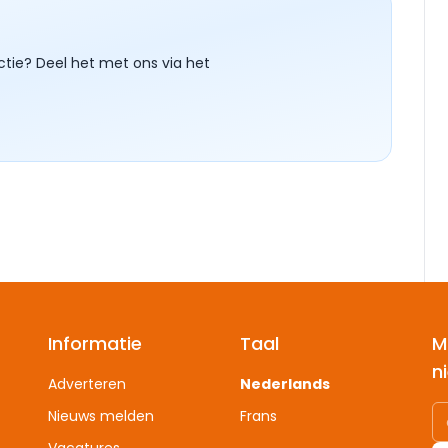
ctie? Deel het met ons via het
Informatie
Taal
M
n
Adverteren
Nederlands
Nieuws melden
Frans