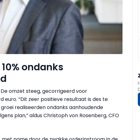
t 10% ondanks
nd
. De omzet steeg, gecorrigeerd voor
d euro. “Dit zeer positieve resultaat is des te
e groei realiseerden ondanks aanhoudende
olgens plan,” aldus Christoph von Rosenberg, CFO
ug, met name door de zwakke orderinstroom in de