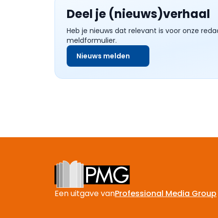
Deel je (nieuws)verhaal
Heb je nieuws dat relevant is voor onze reda
meldformulier.
Nieuws melden
Footer
Een uitgave van
Professional Media Group