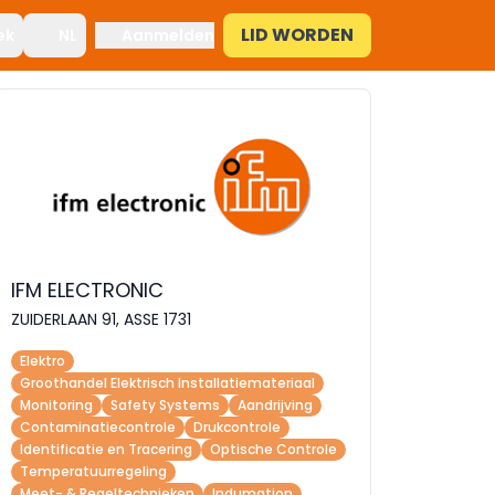
LID WORDEN
ek
NL
Aanmelden
IFM ELECTRONIC
ZUIDERLAAN 91, ASSE 1731
Elektro
Groothandel Elektrisch Installatiemateriaal
Monitoring
Safety Systems
Aandrijving
Contaminatiecontrole
Drukcontrole
Identificatie en Tracering
Optische Controle
Temperatuurregeling
Meet- & Regeltechnieken
Indumation