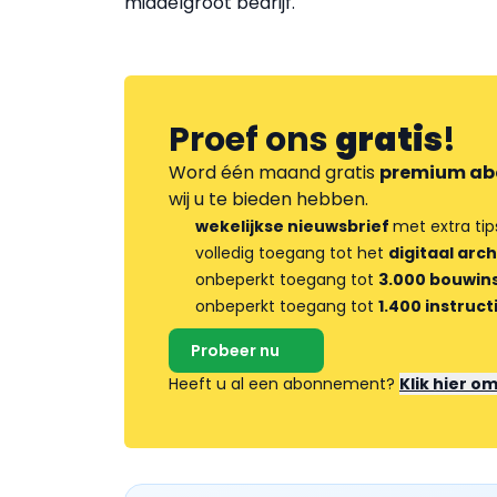
middelgroot bedrijf.
Proef ons
gratis
!
Word één maand gratis
premium ab
wij u te bieden hebben.
wekelijkse nieuwsbrief
met extra tip
volledig toegang tot het
digitaal arch
onbeperkt toegang tot
3.000 bouwins
onbeperkt toegang tot
1.400 instruct
Probeer nu
Heeft u al een abonnement?
Klik hier o