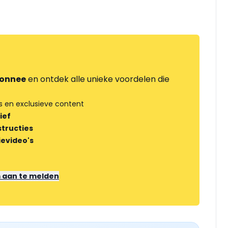
onnee
en ontdek alle unieke voordelen die
s en exclusieve content
ief
tructies
ievideo's
m aan te melden