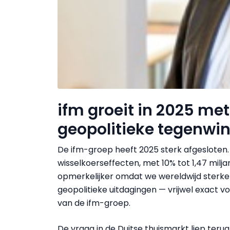
ifm groeit in 2025 me
geopolitieke tegenwi
De ifm-groep heeft 2025 sterk afgesloten
wisselkoerseffecten, met 10% tot 1,47 miljar
opmerkelijker omdat we wereldwijd sterk
geopolitieke uitdagingen — vrijwel exact v
van de ifm-groep.
De vraag in de Duitse thuismarkt liep ter