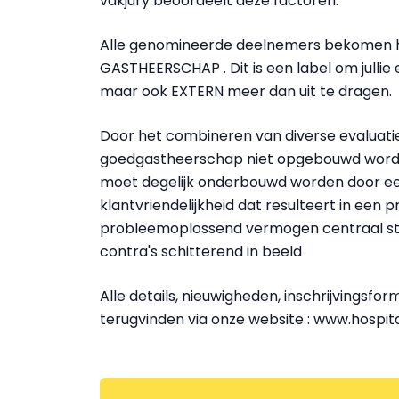
vakjury beoordeelt deze factoren.
Alle genomineerde deelnemers bekomen 
GASTHEERSCHAP . Dit is een label om jullie 
maar ook EXTERN meer dan uit te dragen.
Door het combineren van diverse evaluat
goedgastheerschap niet opgebouwd wordt v
moet degelijk onderbouwd worden door een
klantvriendelijkheid dat resulteert in een 
probleemoplossend vermogen centraal sta
contra's schitterend in beeld
Alle details, nieuwigheden, inschrijvingsfor
terugvinden via onze website : www.hospi