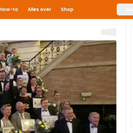
How-to
Alles over
Shop
Zo