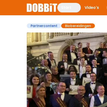
Start
Video's
Partnercontent
Biobereidingen