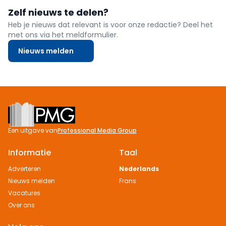
Zelf nieuws te delen?
Heb je nieuws dat relevant is voor onze redactie? Deel het
met ons via het meldformulier.
Nieuws melden
Footer
Een uitgave van
Professional Media Group
Informatie
Taal
Adverteren
Nederlands
Nieuws melden
Frans
Vacatures
Over ons