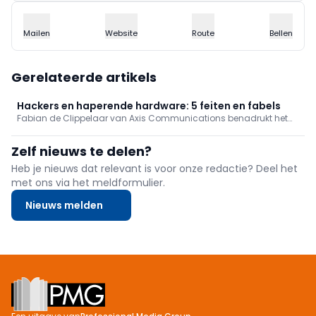
Mailen
Website
Route
Bellen
Gerelateerde artikels
Hackers en haperende hardware: 5 feiten en fabels
Fabian de Clippelaar van Axis Communications benadrukt het
belang van cybersecurity in een tijd waarin cyberaanvallen
toenemen en deepfakes de echtheid van beelden in twijfel
Zelf nieuws te delen?
trekken. Hij ontkracht drie fabels, waaronder het idee dat
camera's zonder internetverbinding automatisch veilig zijn, en
Heb je nieuws dat relevant is voor onze redactie? Deel het
deelt twee feiten die bijdragen aan een veilige digitale omgeving.
met ons via het meldformulier.
Zo benadrukt hij het belang van metadata, zoals tijd en locatie,
die essentieel zijn voor het bewijzen van echtheid van beelden.
Nieuws melden
Ook waarschuwt hij dat cyberaanvallen niet alleen van buitenaf
komen, maar ook intern plaatsvinden, waardoor interne
beveiliging cruciaal is.
Footer