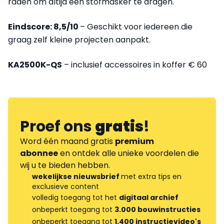
raden om altijd een stofmasker te dragen.
Eindscore: 8,5/10
– Geschikt voor iedereen die
graag zelf kleine projecten aanpakt.
KA2500K-QS
– inclusief accessoires in koffer € 60
Proef ons
gratis
!
Word één maand gratis
premium
abonnee
en ontdek alle unieke voordelen die
wij u te bieden hebben.
wekelijkse nieuwsbrief
met extra tips en
exclusieve content
volledig toegang tot het
digitaal archief
onbeperkt toegang tot
3.000 bouwinstructies
onbeperkt toegang tot
1.400 instructievideo's