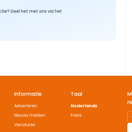
ctie? Deel het met ons via het
Informatie
Taal
M
n
Adverteren
Nederlands
Nieuws melden
Frans
Vacatures