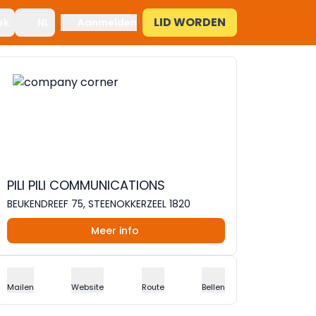
LID WORDEN
ek
NL
Aanmelden
PILI PILI COMMUNICATIONS
BEUKENDREEF 75, STEENOKKERZEEL 1820
Meer info
Mailen
Website
Route
Bellen