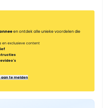
onnee
en ontdek alle unieke voordelen die
s en exclusieve content
ief
tructies
ievideo's
m aan te melden