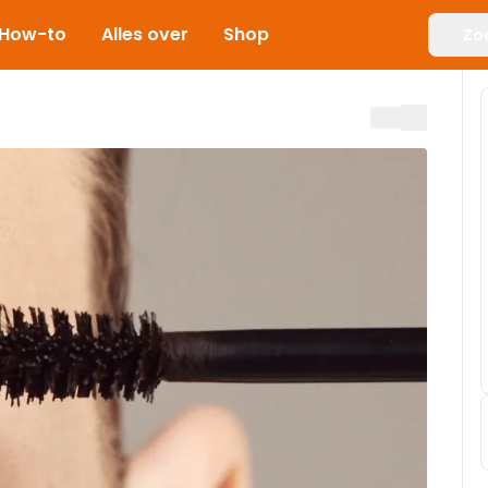
How-to
Alles over
Shop
Zo