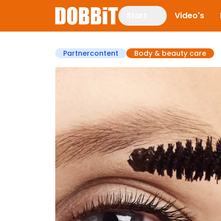
Start
Video's
Partnercontent
Body & beauty care