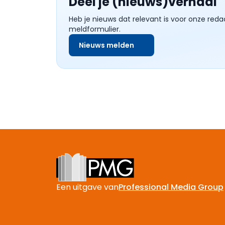
Deel je (nieuws)verhaal
Heb je nieuws dat relevant is voor onze reda
meldformulier.
Nieuws melden
Footer
Een uitgave van
Professional Media Group