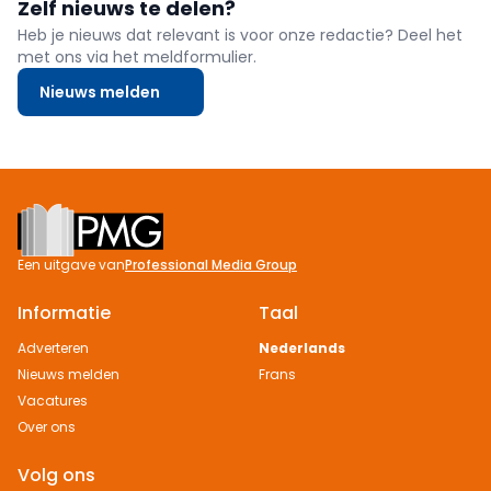
Zelf nieuws te delen?
Heb je nieuws dat relevant is voor onze redactie? Deel het
met ons via het meldformulier.
Nieuws melden
Footer
Een uitgave van
Professional Media Group
Informatie
Taal
Adverteren
Nederlands
Nieuws melden
Frans
Vacatures
Over ons
Volg ons