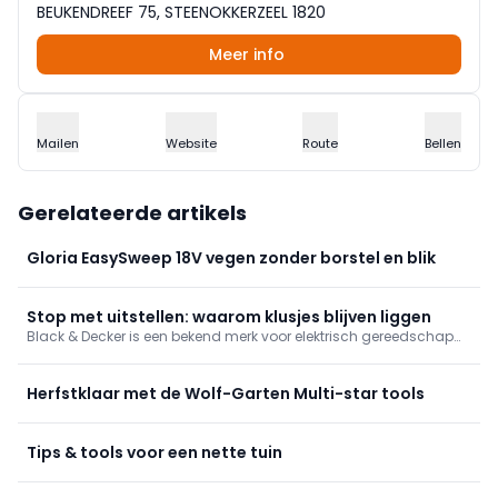
BEUKENDREEF 75, STEENOKKERZEEL 1820
Meer info
Mailen
Website
Route
Bellen
Gerelateerde artikels
Gloria EasySweep 18V vegen zonder borstel en blik
Stop met uitstellen: waarom klusjes blijven liggen
Black & Decker is een bekend merk voor elektrisch gereedschap
en huishoudelijke apparaten. Op de Belgische website,
www.blackanddecker.be, vind je een uitgebreid assortiment aan
producten voor zowel professioneel gebruik als voor thuisgebruik.
Herfstklaar met de Wolf-Garten Multi-star tools
Van boormachines en schuurmachines tot stofzuigers en
keukenapparatuur, Black & Decker biedt kwaliteit en
betrouwbaarheid. Op de website vind je ook handige tips en
Tips & tools voor een nette tuin
handleidingen om het maximale uit je apparaten te halen. Met
Black & Decker haal je het beste in huis voor al jouw klus- en
schoonmaakwerkzaamheden.