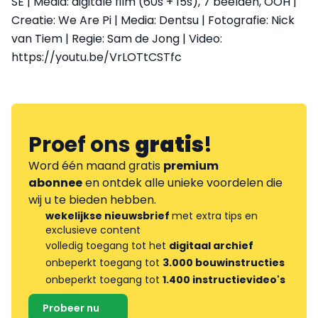
SE | Media: digitale film (60s + 15s), 7 beelden, OOH |
Creatie: We Are Pi | Media: Dentsu | Fotografie: Nick
van Tiem | Regie: Sam de Jong | Video:
https://youtu.be/VrLOTtCSTfc
Proef ons
gratis
!
Word één maand gratis
premium
abonnee
en ontdek alle unieke voordelen die
wij u te bieden hebben.
wekelijkse nieuwsbrief
met extra tips en
exclusieve content
volledig toegang tot het
digitaal archief
onbeperkt toegang tot
3.000 bouwinstructies
onbeperkt toegang tot
1.400 instructievideo's
Probeer nu