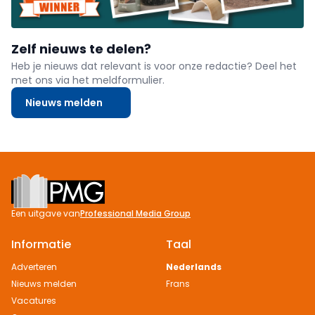
Zelf nieuws te delen?
Heb je nieuws dat relevant is voor onze redactie? Deel het
met ons via het meldformulier.
Nieuws melden
Footer
Een uitgave van
Professional Media Group
Informatie
Taal
Adverteren
Nederlands
Nieuws melden
Frans
Vacatures