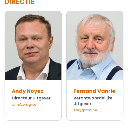
DIRECTIE
Andy Noyez
Fernand Vanrie
Directeur Uitgever
Verantwoordelijke
Uitgever
ann@pmg.be
sos@pmg.be