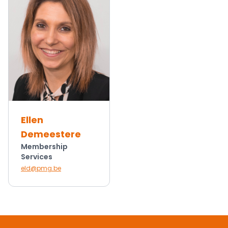
Ellen
Demeestere
Membership
Services
eld@pmg.be