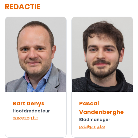
REDACTIE
Bart Denys
Pascal
Hoofdredacteur
Vandenberghe
bar@pmg.be
Bladmanager
pvb@pmg.be