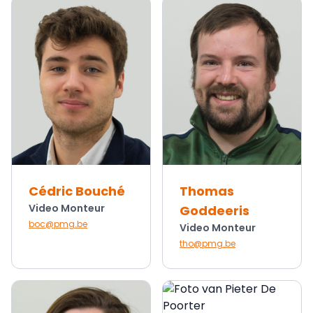
Cédric Bouché
Thomas
Video Monteur
Goddeeris
boc@pmg.be
Video Monteur
tho@pmg.be