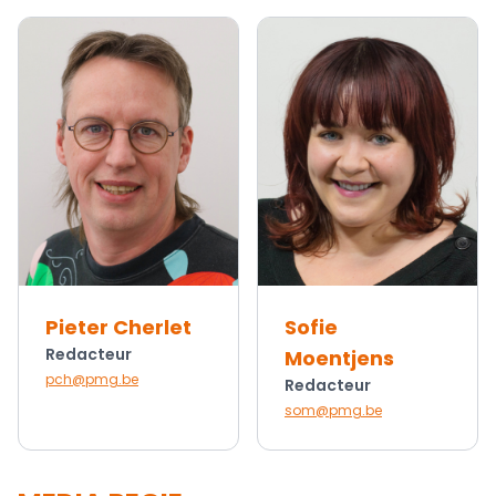
Pieter Cherlet
Sofie
Redacteur
Moentjens
pch@pmg.be
Redacteur
som@pmg.be