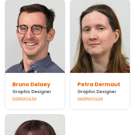
Bruno Delaey
Petra Dermaut
Graphic Designer
Graphic Designer
bdl@pmg.be
ped@pmg.be