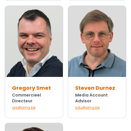
Gregory Smet
Steven Durnez
Commercieel
Media Account
Directeur
Advisor
grs@pmg.be
sdu@pmg.be