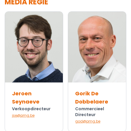
MEDIA REGIE
Jeroen
Gorik De
Seynaeve
Dobbelaere
Verkoopdirecteur
Commercieel
Directeur
jse@pmg.be
god@pmg.be