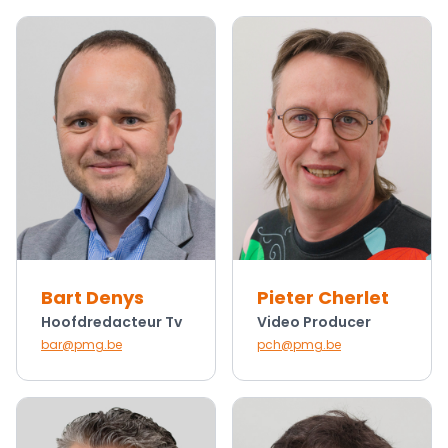
Bart Denys
Pieter Cherlet
Hoofdredacteur Tv
Video Producer
bar@pmg.be
pch@pmg.be