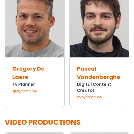
Gregory De
Pascal
Laere
Vandenberghe
Tv Planner
Digital Content
Creator
grd@pmg.be
pvb@pmg.be
VIDEO PRODUCTIONS