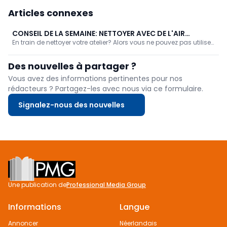
Articles connexes
CONSEIL DE LA SEMAINE: NETTOYER AVEC DE L'AIR
En train de nettoyer votre atelier? Alors vous ne pouvez pas utiliser
COMPRIMÉ
un aspirateur partout... L'air comprimé est alors la solution idéale
!
Des nouvelles à partager ?
Vous avez des informations pertinentes pour nos
rédacteurs ? Partagez-les avec nous via ce formulaire.
Signalez-nous des nouvelles
Footer
Une publication de
Professional Media Group
Informations
Langue
Annoncer
Néerlandais