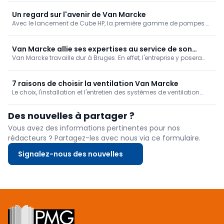
une salle de bain moderne et facile d'entretien. Pendant tout le
mois d'octobre, vous pouvez acheter ces panneaux blancs mats
Un regard sur l'avenir de Van Marcke
à un prix promotionnel.
Avec le lancement de Cube HP, la première gamme de pompes à
chaleur fabriquée par Van Marcke, l'entreprise prouve une fois de
plus qu'elle est bien plus qu'un grossiste en sanitaire et
chauffage.
Van Marcke allie ses expertises au service de son
Van Marcke travaille dur à Bruges. En effet, l'entreprise y posera
propre projet
bientôt la première pierre d'un nouveau projet de construction
ambitieux et durable. Pour ce faire, elle combine pour la première
fois toutes les expertises dont elle dispose en interne.
7 raisons de choisir la ventilation Van Marcke
Le choix, l'installation et l'entretien des systèmes de ventilation
posent de nombreux défis. C'est pourquoi Van Marcke propose
une large gamme de solutions et de services de ventilation.
Des nouvelles à partager ?
Vous avez des informations pertinentes pour nos
rédacteurs ? Partagez-les avec nous via ce formulaire.
Signalez-nous des nouvelles
Footer