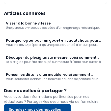
Articles connexes
Visser à la bonne vitesse
Une perceuse-visseuse possède d'un engrenage mécanique
que l'on peut régler sur deux positions: rapide et lente. Vous vissez
avec la vitesse lente, mais pourquoi? Nous l'expliquons dans
cette astuce.
Pourquoi opter pour un godet en caoutchouc pour
Vous ne devez préparer qu’une petite quantité d’enduit pour
l’enduit?
reboucher des joints ou de petits trous ? C’est un détail, mais il
fait vraiment la différence au moment du nettoyage : utilisez un
petit récipient souple en caoutchouc.
Découper du plexiglas sur mesure: voici comment
Le plexiglas peut être découpé sur mesure à l'aide d'un cutter, à
faire
condition de procéder avec soin. Nous vous expliquons pas à
pas comment faire.
Poncer les détails d'un meuble: voici comment
Vous souhaitez donner une nouvelle couche de peinture à un
procéder
ancien meuble? Vous devrez souvent poncer des angles, des
arêtes et des moulures, par exemple sur les pieds d'une table.
Des nouvelles à partager ?
Découvrez la meilleure façon de procéder pour obtenir une
surface parfaitement prête à être peinte.
Vous avez des informations pertinentes pour nos
rédacteurs ? Partagez-les avec nous via ce formulaire.
Signalez-nous des nouvelles