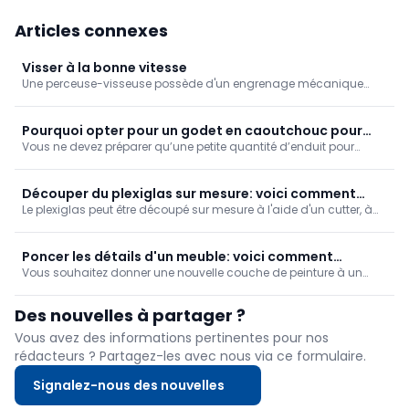
Articles connexes
Visser à la bonne vitesse
Une perceuse-visseuse possède d'un engrenage mécanique
que l'on peut régler sur deux positions: rapide et lente. Vous vissez
avec la vitesse lente, mais pourquoi? Nous l'expliquons dans
cette astuce.
Pourquoi opter pour un godet en caoutchouc pour
Vous ne devez préparer qu’une petite quantité d’enduit pour
l’enduit?
reboucher des joints ou de petits trous ? C’est un détail, mais il
fait vraiment la différence au moment du nettoyage : utilisez un
petit récipient souple en caoutchouc.
Découper du plexiglas sur mesure: voici comment
Le plexiglas peut être découpé sur mesure à l'aide d'un cutter, à
faire
condition de procéder avec soin. Nous vous expliquons pas à
pas comment faire.
Poncer les détails d'un meuble: voici comment
Vous souhaitez donner une nouvelle couche de peinture à un
procéder
ancien meuble? Vous devrez souvent poncer des angles, des
arêtes et des moulures, par exemple sur les pieds d'une table.
Des nouvelles à partager ?
Découvrez la meilleure façon de procéder pour obtenir une
surface parfaitement prête à être peinte.
Vous avez des informations pertinentes pour nos
rédacteurs ? Partagez-les avec nous via ce formulaire.
Signalez-nous des nouvelles