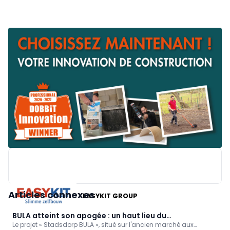
Articles connexes
EASYKIT GROUP
BULA atteint son apogée : un haut lieu du
Le projet « Stadsdorp BULA », situé sur l'ancien marché aux
développement durable au Veemarkt de Bruges