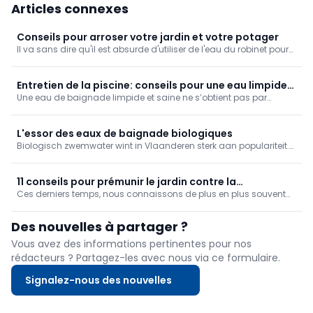
Articles connexes
Conseils pour arroser votre jardin et votre potager
Il va sans dire qu'il est absurde d'utiliser de l'eau du robinet pour
arroser de simples pelouses. La première étape importante pour
l'arrosage du jardin consiste donc à rechercher un système de
récupération de l'eau de pluie.
Entretien de la piscine: conseils pour une eau limpide
Une eau de baignade limpide et saine ne s’obtient pas par
et moins de travail
hasard. Elle nécessite un entretien régulier et un traitement
adapté.
L'essor des eaux de baignade biologiques
Biologisch zwemwater wint in Vlaanderen sterk aan populariteit.
Het is glashelder en gezond om in te zwemmen, zonder
chemicaliën, en wordt steeds vaker geïntegreerd in het bredere
tuinontwerp. De zwemvijver groeit zo uit van waterpartij tot ...
11 conseils pour prémunir le jardin contre la
Ces derniers temps, nous connaissons de plus en plus souvent
sécheresse
des périodes de sécheresse prolongées ainsi que des
précipitations plus intenses. D'une part, le jardin s'assèche en
Des nouvelles à partager ?
raison du manque de précipitations sur une période plus longue,
et ...
Vous avez des informations pertinentes pour nos
rédacteurs ? Partagez-les avec nous via ce formulaire.
Signalez-nous des nouvelles