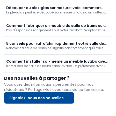
Découper du plexiglas sur mesure: voici comment
Le plexiglas peut être découpé sur mesure à l'aide d'un cutter, à
faire
condition de procéder avec soin. Nous vous expliquons pas à
pas comment faire.
Comment fabriquer un meuble de salle de bains sur
Pas d'espace de rangement sous votre lavabo? Remplacez-le
mesure?
par un meuble lavabo ou fabriquez votre propre meuble de
rangement sur mesure. Ce dernier est souvent moins cher et
s'intègre parfaitement à votre salle de bains.
5 conseils pour rafraîchir rapidement votre salle de
Rénover sa salle de bains ne signifie pas forcément qu'il faille
bains
tout enlever. Parfois, de petites interventions peuvent déjà faire
une grosse différence. Grâce à la gamme de produits DIY et
specials d'edding, vous pouvez facilement donner un nouveau
Comment installer soi-même un meuble lavabo avec
look à votre salle de bains sans faire de gros travaux.
Il n'y a pas de salle de bains sans lavabo. De préférence avec un
armoire de toilette?
espace de rangement en dessous. Une option facile est de se
faire livrer un meuble pré-assemblé. Vous pouvez facilement
Des nouvelles à partager ?
effectuer l'installation et le raccordement vous-même. Nous vous
Vous avez des informations pertinentes pour nos
rédacteurs ? Partagez-les avec nous via ce formulaire.
Signalez-nous des nouvelles