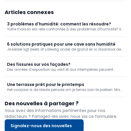
Articles connexes
3 problèmes d'humidité: comment les résoudre?
Votre maison est-elle confrontée à des problèmes d'humidité? Il
est alors préférable de s'y attaquer dès que possible. L'humidité
n'affecte pas seulement votre maison, elle est également très
préjudiciable à votre santé. Résoudre efficacement les problèmes
6 solutions pratiques pour une cave sans humidité
d'humidité causés par les remontées d'humidité, les eaux
Je kelder ligt deels of volledig onder de grond en is daardoor de
souterraines ou la pluie battante?
meest vochtige ruimte in huis. Het spreekt dan ook voor zich dat
deze ruimte heel gevoelig is voor vochtproblemen zoals
condensatie, insijpelend grondwater of schimmelvorming. Maar
Des fissures sur vos façades?
wat is dan precies de oorzaak en hoe kan je je vochtprobleem het
Des années d’exposition au vent et aux intempéries peuvent
beste oplossen? Op die vragen geven we je graag een duidelijk
entraîner l’apparition de fissures sur vos façades extérieures, ce
antwoord.
qui implique à terme des dommages pour vos murs intérieurs et
extérieurs. Pour les éviter, il est préférable de s’attaquer aux
Une terrasse prêt pour le printemps
fissures ou aux craquelures de votre façade dès que possible.
Het voorjaar is de ideale periode om je terras aan te pakken. Maar
Pour un résultat étanche, combinez les produits Aquaplan en
weet je niet goed welke producten je daarvoor moet gebruiken?
suivant ce plan par étapes.
Aquaplan heeft voor verschillende ondergrondtypes de ideale
Des nouvelles à partager ?
oplossing!
Vous avez des informations pertinentes pour nos
rédacteurs ? Partagez-les avec nous via ce formulaire.
Signalez-nous des nouvelles