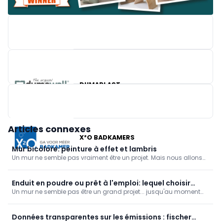
BRICO
DUMAPLAST
Articles connexes
X²O BADKAMERS
Mur bicolore: peinture à effet et lambris
Un mur ne semble pas vraiment être un projet. Mais nous allons
diviser ce mur : en haut, nous appliquerons de la couleur à l'aide
d'une technique de peinture, et en bas, nous poserons des
lambris.
Enduit en poudre ou prêt à l'emploi: lequel choisir
Un mur ne semble pas être un grand projet... jusqu'au moment
quand?
où l'on s'y met. Rien que la préparation peut remplir toute une
émission. Découvrez comment préparer un mur avant de le
peindre et appliquer un primer. Et dans quels cas faut-il choisir
Données transparentes sur les émissions : fischer