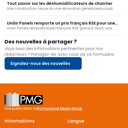
tournez pour régler la température. Disponible notamment en Matt
Tout savoir sur les déshumidificateurs de chantier
Black/Chrome avec incrustations en céramique et technologies
Une construction neuve ou une rénovation génère beaucoup
efficaces.
d'humidité. De même, après un dégât des eaux, il faut éliminer
une grande quantité d'humidité de votre logement. Un
déshumidificateur de chantier peut accélérer ce processus. Mais
Unilin Panels remporte un prix français RSE pour une
un tel appareil est-il toujours le bon choix? Et à quoi faut-il faire
Unilin Panels remporte le prix français RSE grâce à Osiris, une
première mondiale dans le domaine du recyclage du
attention si vous souhaitez en louer un?
première mondiale dans le domaine du recyclage du MDF. Cette
MDF
technologie innovante permet une production circulaire, réduit
Des nouvelles à partager ?
les émissions de CO₂ et établit une nouvelle norme pour l'industrie
du bois et du meuble.
Vous avez des informations pertinentes pour nos
rédacteurs ? Partagez-les avec nous via ce formulaire.
Signalez-nous des nouvelles
Footer
Une publication de
Professional Media Group
Informations
Langue