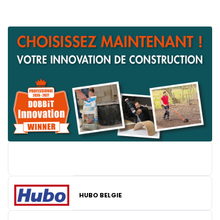
HUBO BELGIE
BRICO