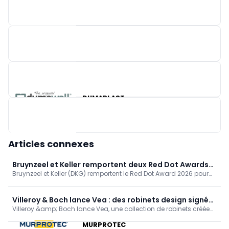
X²O BADKAMERS
CONSTRIX
DUMAPLAST
Articles connexes
Bruynzeel et Keller remportent deux Red Dot Awards
Bruynzeel et Keller (DKG) remportent le Red Dot Award 2026 pour
2026 pour leurs cuisines à base de matériaux
leurs gammes de cuisines biosourcées Circo Atlas et enduura
biosourcés
elba. Ces cuisines permettent de réduire les émissions de CO₂ de
30 %. Une reconnaissance indépendante de l'innovation durable,
Villeroy & Boch lance Vea : des robinets design signés
évolutive et abordable de DKG.
Villeroy &amp; Boch lance Vea, une collection de robinets créée
Christian Haas, équipés de la technologie ViPush
par le designer Christian Haas, au design intemporel et
MURPROTEC
minimaliste. Nouveauté : ViPush : appuyez pour ouvrir l'eau,