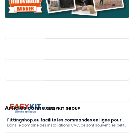
WARMTESHOP
BRAINBOX
M-DESIGN BENELUX
Articles connexes
EASYKIT GROUP
Fittingshop.eu facilite les commandes en ligne pour
Dans le domaine des installations CVC, ce sont souvent les petits
les installateurs en CVC
détails qui font toute la différence. C’est précisément là