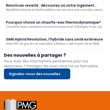
qu’intervient Fittingshop. Cette boutique en ligne B2B propose une
gamme de raccords, d’accessoires et de matériel d’installation
RenoScan revisité : découvrez où votre logement
destinés aux installateurs professionnels, en mettant l’accent sur
MijnBENOvatie.be et MaRouteReno.be lancent une nouvelle version
permet de réaliser les plus grandes économies
la simplicité, des prix compétitifs et une livraison rapide.
de (Mon)RenoScan : un test en ligne gratuit et convivial qui
d'énergie
permet aux propriétaires de se faire rapidement une idée de la
performance énergétique de leur logement, des travaux de
Pourquoi choisir un chauffe-eau thermodynamique?
rénovation prioritaires et des aides financières correspondantes,
Chauffer l'eau sanitaire consomme pas mal d'énergie, mais cela
grâce à un rapport personnalisé et des conseils étape par étape.
dépend naturellement aussi du système que vous utilisez. De nos
jours, les chauffe-eau thermodynamiques sont l'une des
principales options d'économie. Nous vous en disons plus sur
SIME Hybrid Revolution, l'hybride sans unité extérieure
leur fo
Allier PAC et gaz en un seul bloc intérieur, c’est le pari de la SIME
Hybrid Revolution. Ce générateur tout-en-un affiche un COP de 4
et s'installe sans contrainte F-Gas. Offrez à vos clients esthétique,
Des nouvelles à partager ?
silence et économies sans unité externe!
Vous avez des informations pertinentes pour nos
rédacteurs ? Partagez-les avec nous via ce formulaire.
Signalez-nous des nouvelles
Footer