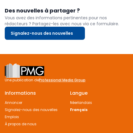
Des nouvelles à partager ?
Vous avez des informations pertinentes pour nos
rédacteurs ? Partagez-les avec nous via ce formulaire.
Signalez-nous des nouvelles
Footer
Une publication de
Professional Media Group
Informations
Langue
Annoncer
Néerlandais
Signalez-nous des nouvelles
Français
Emplois
À propos de nous