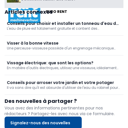
Articles connexes
EURO RENT
Conseils pour choisir et installer un tonneau d'eau de
L'eau de pluie est totalement gratuite et contient des
pluie
oligoéléments qui sont bons pour les plantes d'extérieur et
d'intérieur. En outre, comme elle ne contient pas de calcaire, elle
est idéale pour laver sa voiture sans laisser de traces...
Visser à la bonne vitesse
Une perceuse-visseuse possède d'un engrenage mécanique
que l'on peut régler sur deux positions: rapide et lente. Vous vissez
avec la vitesse lente, mais pourquoi? Nous l'expliquons dans
cette astuce.
Vissage électrique: que sont les options?
En matière d'outils électriques, utilisez une visseuse, idéalement
une perceuse-visseuse. Toutefois, une visseuse à chocs peut
s'avérer plus utile dans certains cas.
Conseils pour arroser votre jardin et votre potager
Il va sans dire qu'il est absurde d'utiliser de l'eau du robinet pour
arroser de simples pelouses. La première étape importante pour
l'arrosage du jardin consiste donc à rechercher un système de
Des nouvelles à partager ?
récupération de l'eau de pluie.
Vous avez des informations pertinentes pour nos
rédacteurs ? Partagez-les avec nous via ce formulaire.
Signalez-nous des nouvelles