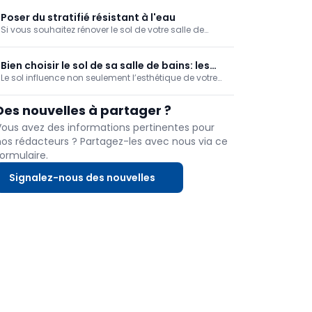
travail facile à réaliser mais il est très abordable pour
ceux qui sont déjà un peu rodés. Nous vous
Poser du stratifié résistant à l'eau
montrons comment faire!
Si vous souhaitez rénover le sol de votre salle de
bains, vous pouvez aujourd'hui opter pour un
revêtement stratifié résistant à l'eau. Il est plus
chaleureux que le carrelage, facile à entretenir,
Bien choisir le sol de sa salle de bains: les
durable et facile à installer.
Le sol influence non seulement l’esthétique de votre
critères essentiels
salle de bains, mais aussi son confort d’utilisation et
sa facilité d’entretien. Des carreaux en céramique
Des nouvelles à partager ?
aux sols coulés, en passant par les revêtements
vinyles résistants à l’eau, chaque solution présente
Vous avez des informations pertinentes pour
ses propres avantages ainsi que différents points
nos rédacteurs ? Partagez-les avec nous via ce
d’attention.
ormulaire.
Signalez-nous des nouvelles