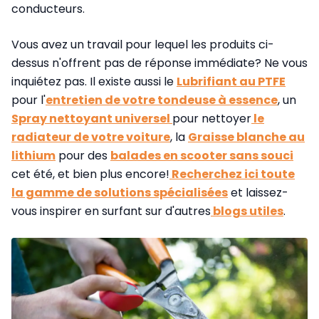
conducteurs.
Vous avez un travail pour lequel les produits ci-
dessus n'offrent pas de réponse immédiate? Ne vous
inquiétez pas. Il existe aussi le
Lubrifiant au PTFE
pour l'
entretien de votre tondeuse à essence
, un
Spray nettoyant universel
pour nettoyer
le
radiateur de votre voiture
, la
Graisse blanche au
lithium
pour des
balades en scooter sans souci
cet été, et bien plus encore!
Recherchez ici toute
la gamme de solutions spécialisées
et laissez-
vous inspirer en surfant sur d'autres
blogs utiles
.