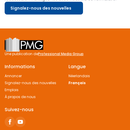
Signalez-nous des nouvelles
Footer
Une publication de
Professional Media Group
Informations
Langue
Annoncer
Néerlandais
Signalez-nous des nouvelles
Français
Emplois
À propos de nous
Suivez-nous