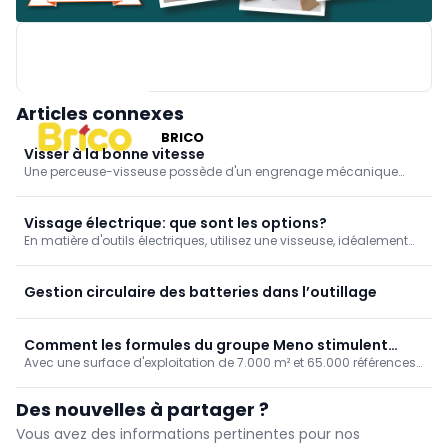
Articles connexes
BRICO
Visser à la bonne vitesse
Une perceuse-visseuse possède d'un engrenage mécanique
que l'on peut régler sur deux positions: rapide et lente. Vous vissez
avec la vitesse lente, mais pourquoi? Nous l'expliquons dans
cette astuce.
Vissage électrique: que sont les options?
En matière d'outils électriques, utilisez une visseuse, idéalement
une perceuse-visseuse. Toutefois, une visseuse à chocs peut
s'avérer plus utile dans certains cas.
Gestion circulaire des batteries dans l’outillage
Comment les formules du groupe Meno stimulent
Avec une surface d'exploitation de 7.000 m² et 65.000 références
Tecniba en tant que partenaire
de produits actives, Tecniba est un partenaire fournisseur bien
établi pour le secteur professionnel à Bastogne et dans ses
Des nouvelles à partager ?
environs. L'entreprise compte aujourd'hui quarante
collaborateurs...
Vous avez des informations pertinentes pour nos