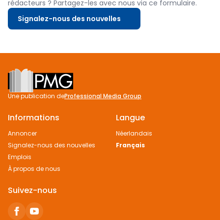
rédacteurs ? Partagez-les avec nous via ce formulaire.
Signalez-nous des nouvelles
Footer
Une publication de
Professional Media Group
Informations
Langue
Annoncer
Néerlandais
Signalez-nous des nouvelles
Français
Emplois
À propos de nous
Suivez-nous