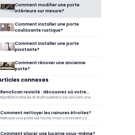
Comment modifier une porte
intérieure sur mesure?
Comment installer une porte
coulissante rustique?
Comment installer une porte
pivotante?
Comment rénover une ancienne
porte?
Articles connexes
RenoScan revisité : découvrez où votre
MijnBENOvatie.be et MaRouteReno.be lancent une
logement permet de réaliser les plus
nouvelle version de (Mon)RenoScan : un test en ligne
grandes économies d'énergie
gratuit et convivial qui permet aux propriétaires de se
faire rapidement une idée de la performance
Comment nettoyer les rainures étroites?
énergétique de leur logement, des travaux de
Nettoyer une porte est facile, mais comment s’y
rénovation prioritaires et des aides financières
prendre pour les fines rainures? Un couteau à enduire
correspondantes, grâce à un rapport personnalisé et
vient à la rescousse!
des conseils étape par étape.
Comment placer une lucarne vous-même?