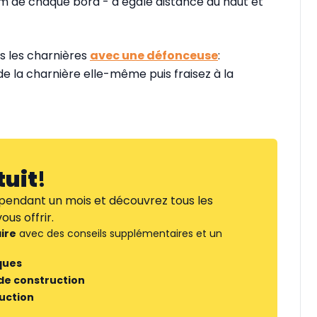
5 cm de chaque bord - à égale distance du haut et
s les charnières
avec une défonceuse
:
 la charnière elle-même puis fraisez à la
tuit
!
endant un mois et découvrez tous les
us offrir.
ire
avec des conseils supplémentaires et un
ques
 de construction
ruction