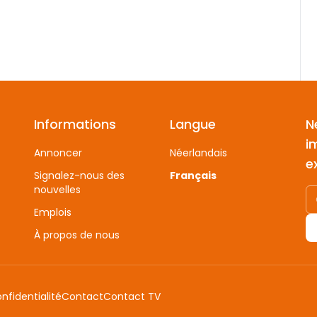
Informations
Langue
N
i
Annoncer
Néerlandais
e
Signalez-nous des
Français
nouvelles
Emplois
À propos de nous
onfidentialité
Contact
Contact TV