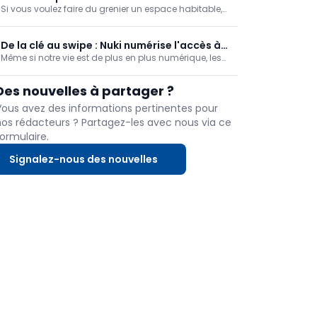
Si vous voulez faire du grenier un espace habitable,
veillez à ce qu'il y ait suffisamment de lumière.
Quelques lucarnes feront l'affaire, sans oublier qu'ils
contribuent à une bonne circulation de l’air dans
De la clé au swipe : Nuki numérise l'accès à
votre grenier. Découvrez avec nous les ét
Même si notre vie est de plus en plus numérique, les
votre domicile
portes d'entrée restent souvent « analogiques ». Nuki
met en évidence ce décalage : les clés physiques ne
Des nouvelles à partager ?
sont pas adaptées aux modes de vie flexibles. Grâce
à des solutions d'accès intelligentes, l'entreprise
Vous avez des informations pertinentes pour
souhaite permettre le contrôle à distance et l'accès
nos rédacteurs ? Partagez-les avec nous via ce
temporaire. Entreprise : leader du marché européen
ormulaire.
depuis 2015.
Signalez-nous des nouvelles