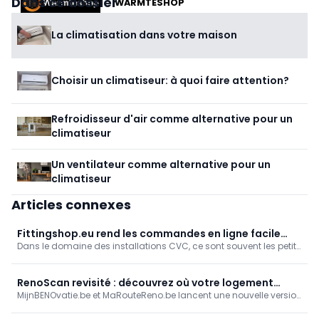
Dans ce dossier
WARMTESHOP
La climatisation dans votre maison
Choisir un climatiseur: à quoi faire attention?
Refroidisseur d'air comme alternative pour un
climatiseur
Un ventilateur comme alternative pour un
climatiseur
Articles connexes
Fittingshop.eu rend les commandes en ligne facile
Dans le domaine des installations CVC, ce sont souvent les petits
pour vous les installateurs en HVAC
détails qui font toute la différence. C’est précisément là
qu’intervient Fittingshop. Cette boutique en ligne B2B propose une
gamme de raccords, d’accessoires et de matériel d’installation
RenoScan revisité : découvrez où votre logement
destinés aux installateurs professionnels, en mettant l’accent sur
MijnBENOvatie.be et MaRouteReno.be lancent une nouvelle version
permet de réaliser les plus grandes économies
la simplicité, des prix compétitifs et une livraison rapide.
de (Mon)RenoScan : un test en ligne gratuit et convivial qui
d'énergie
permet aux propriétaires de se faire rapidement une idée de la