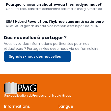
performance énergétique de leur logement, des travaux de
Pourquoi choisir un chauffe-eau thermodynamique?
rénovation prioritaires et des aides financières correspondantes,
Chauffer l'eau sanitaire consomme pas mal d'énergie, mais cela
grâce à un rapport personnalisé et des conseils étape par étape.
dépend naturellement aussi du système que vous utilisez. De nos
jours, les chauffe-eau thermodynamiques sont l'une des
principales options d'économie. Nous vous en disons plus sur
SIME Hybrid Revolution, l'hybride sans unité extérieure
leur fo
Allier PAC et gaz en un seul bloc intérieur, c’est le pari de la SIME
Hybrid Revolution. Ce générateur tout-en-un affiche un COP de 4
et s'installe sans contrainte F-Gas. Offrez à vos clients esthétique,
Des nouvelles à partager ?
silence et économies sans unité externe!
Vous avez des informations pertinentes pour nos
rédacteurs ? Partagez-les avec nous via ce formulaire.
Signalez-nous des nouvelles
Footer
Une publication de
Professional Media Group
Informations
Langue