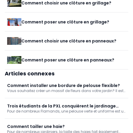
Comment choisir une clôture en grillage?
Comment poser une clôture en grillage?
Comment choisir une clôture en panneaux?
Comment poser une clôture en panneaux?
Articles connexes
Comment installer une bordure de pelouse flexible?
Vous souhaitez créer un massif de fleurs dans votre jardin? Il est
alors recommandé d’installer une bordure afin de conserver une
séparation nette entre le massif et la pelouse. Grâce à une
bordure flexible, vous pouvez donner à votre massif la forme que
Trois étudiants de la PXL conquièrent le jardinage
vous souhaitez. Mais comment installer ce type de bordure?
Pour de nombreux Flamands, une pelouse verte et uniforme est un
avec leur remède pour gazon.
rêve qui se heurte à des zones arides et dénudées. Trois
étudiants de la Hogeschool PXL veulent désormais remédier à
cela. Avec SEEDL, ils ont ...
Comment tailler une haie?
Pour de nombreux jardiniers, la taille des haies fait également