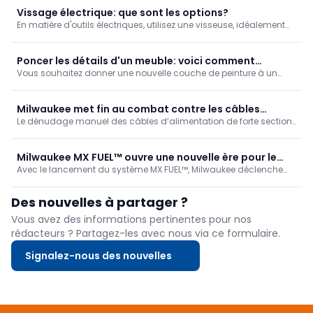
Vissage électrique: que sont les options?
En matière d'outils électriques, utilisez une visseuse, idéalement
une perceuse-visseuse. Toutefois, une visseuse à chocs peut
s'avérer plus utile dans certains cas.
Poncer les détails d'un meuble: voici comment
Vous souhaitez donner une nouvelle couche de peinture à un
procéder
ancien meuble? Vous devrez souvent poncer des angles, des
arêtes et des moulures, par exemple sur les pieds d'une table.
Découvrez la meilleure façon de procéder pour obtenir une
Milwaukee met fin au combat contre les câbles
surface parfaitement prête à être peinte.
Le dénudage manuel des câbles d’alimentation de forte section
rigides
constitue souvent un goulot d’étranglement frustrant sur les
chantiers. La dénudeuse de câbles M18 FUEL™ de Milwaukee
prend entièrement en charge ce processus et ...
Milwaukee MX FUEL™ ouvre une nouvelle ère pour le
Avec le lancement du système MX FUEL™, Milwaukee déclenche
sans-fil
une révolution technologique qui porte le travail sans fil à un
niveau sans précédent. S'appuyant sur la robuste technologie
Des nouvelles à partager ?
FUEL™, cette plateforme rivalise avec ...
Vous avez des informations pertinentes pour nos
rédacteurs ? Partagez-les avec nous via ce formulaire.
Signalez-nous des nouvelles