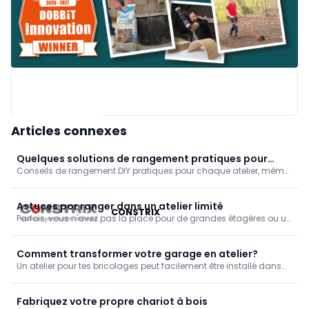
Articles connexes
Quelques solutions de rangement pratiques pour
Conseils de rangement DIY pratiques pour chaque atelier, même
votre atelier
les petits espaces. Fabriquez vous-même un rack à outils, une
étagère murale, une armoire pour machines et des rangements
pour la quincaillerie.
Astuces por ranger dans un atelier limité
CONSTRIX
Parfois, vous n'avez pas la place pour de grandes étagères ou un
mur de rangement et/ou d'outils surdimensionné. Avec un peu
d'inventivité, il est possible de faire tenir beaucoup de choses
dans des espaces limités.
Comment transformer votre garage en atelier?
Un atelier pour tes bricolages peut facilement être installé dans
ton garage ou ton abri de jardin. C’est exactement ce que Roger
prévoit de faire. Il a déjà rénové le toit et peut maintenant
commencer l’aménagement. Roger est ingénieux : il remet à neuf
Fabriquez votre propre chariot à bois