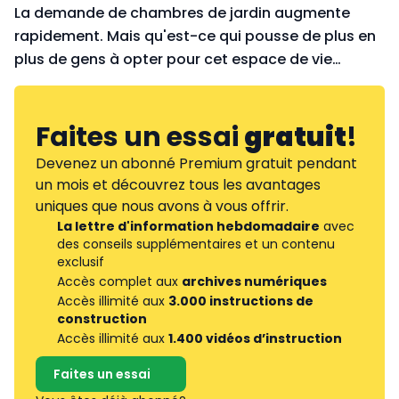
La demande de chambres de jardin augmente
rapidement. Mais qu'est-ce qui pousse de plus en
plus de gens à opter pour cet espace de vie
supplémentaire dans le jardin ?
Faites un essai
gratuit
!
Devenez un abonné Premium gratuit pendant
un mois et découvrez tous les avantages
uniques que nous avons à vous offrir.
La lettre d'information hebdomadaire
avec
des conseils supplémentaires et un contenu
exclusif
Accès complet aux
archives numériques
Accès illimité aux
3.000 instructions de
construction
Accès illimité aux
1.400 vidéos d’instruction
Faites un essai