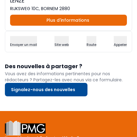
LENZE
RIJKSWEG 10C, BORNEM 2880
Plus d'informations
Envoyer un mail
Site web
Route
Appeler
Des nouvelles à partager ?
Vous avez des informations pertinentes pour nos
rédacteurs ? Partagez-les avec nous via ce formulaire.
Signalez-nous des nouvelles
Footer