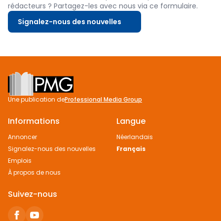
rédacteurs ? Partagez-les avec nous via ce formulaire.
Signalez-nous des nouvelles
Footer
Une publication de
Professional Media Group
Informations
Langue
Annoncer
Néerlandais
Signalez-nous des nouvelles
Français
Emplois
À propos de nous
Suivez-nous